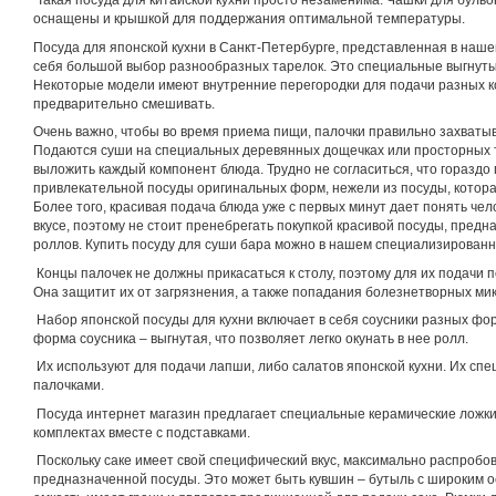
Такая посуда для китайской кухни просто незаменима. Чашки для буль
оснащены и крышкой для поддержания оптимальной температуры.
Посуда для японской кухни в Санкт-Петербурге, представленная в наше
себя большой выбор разнообразных тарелок. Это специальные выгнутые
Некоторые модели имеют внутренние перегородки для подачи разных к
предварительно смешивать.
Очень важно, чтобы во время приема пищи, палочки правильно захватыв
Подаются суши на специальных деревянных дощечках или просторных т
выложить каждый компонент блюда. Трудно не согласиться, что гораздо
привлекательной посуды оригинальных форм, нежели из посуды, котор
Более того, красивая подача блюда уже с первых минут дает понять чел
вкусе, поэтому не стоит пренебрегать покупкой красивой посуды, пред
роллов. Купить посуду для суши бара можно в нашем специализирован
Концы палочек не должны прикасаться к столу, поэтому для их подачи 
Она защитит их от загрязнения, а также попадания болезнетворных ми
Набор японской посуды для кухни включает в себя соусники разных фо
форма соусника – выгнутая, что позволяет легко окунать в нее ролл.
Их используют для подачи лапши, либо салатов японской кухни. Их спе
палочками.
Посуда интернет магазин предлагает специальные керамические ложки 
комплектах вместе с подставками.
Поскольку саке имеет свой специфический вкус, максимально распробов
предназначенной посуды. Это может быть кувшин – бутыль с широким о