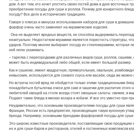
дом. А вот тем, кто хочет угостить своих гостей дома в духе восточных 
приобретении посуды для суши и роллов. Почему для конкретного блюд
посуду? Все дело в исторических традициях.
Говоря о плюсах и минусах использования наборов для суши в домашних
фарфор очень часто заменяют на керамические изделия.
. Она не выделяет вредных веществ, не способна выдерживать перепад
неактуально. Недостатком керамики является пористость структуры, чт
ударов. Поэтому многие выбирают посуду из стеклокерамики, которая л
ней легко ухаживать.
– тарелка с перегородками для различных видов суши, роллов, сашими, 
может быть индивидуальной либо общей, если имеет большой размер.
Как и сушиоке, имеют квадратную, прямоугольную, овальную, ромбовидн
невысокие, используются для соевого соуса или васаби, сюда же можн
Но встреча гостей вряд ли обойдется только этими традиционными блю
понадобиться бутылочка очеси для саке и чашечки для распития этого на
любителей овощей на столе всегда стоят овощные салаты: свежие, в м
Подают такие блюда в мисках козара и кобачи. И все это уместно при пр
Неудивительно, что основными производителями посуды для суши являю
Франции, России есть предприятия, производящие такую кухонную утвар
бренда. Например, основными брендами фарфоровой посуды для суши
Это широко известные производители, поставляющие свою продукцию н
но и для суши-баров и ресторанов, отелей и гостиничных комплексов кла