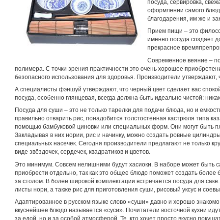
посуда, сервировка, свеж
оформлении самого блюда
благодарения, им же и за
Прием пищи – это филосо
именно посуда создает 
прекрасное времяпрепро
Современное веяние – по
полимера. С точки зрения практичности это очень хорошее приобретен
безопасного использования для здоровья. Производители утверждают, 
А специалисты фэншуй утверждают, что черный цвет сделает вас споко
посуда, особенно глянцевая, всегда должна быть идеально чистой: никак
Посуда для суши – это не только тарелки для подачи блюда, но и емкости
правильно отварить рис, понадобится толстостенная кастрюля типа ка
помощью бамбуковой циновки или специальных форм. Они могут быть 
Закладывая в них нории, рис и начинку, можно создать ровные цилиндр
специальных насечек. Сегодня производители предлагают не только кр
виде звёздочек, сердечек, квадратиков и цветов.
Это минимум. Совсем нелишними будут хасиоки. В наборе может быть с
приобрести отдельно, так как это общее блюдо поможет создать более
за столом. В более широкой комплектации встречается посуда для саке
листы нори, а также рис для приготовления суши, рисовый уксус и соевы
Адаптированное в русском языке слово «суши» давно и хорошо знакомо
вкуснейшее блюдо называется «суси». Почитатели восточной кухни идут
за едой, но и за особой атмосферой. Те, кто хочет просто вкусно покуш