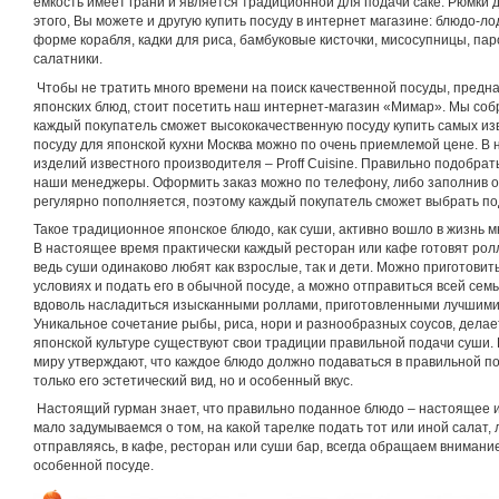
емкость имеет грани и является традиционной для подачи саке. Рюмки д
этого, Вы можете и другую купить посуду в интернет магазине: блюдо-ло
форме корабля, кадки для риса, бамбуковые кисточки, мисосупницы, пар
салатники.
Чтобы не тратить много времени на поиск качественной посуды, предн
японских блюд, стоит посетить наш интернет-магазин «Мимар». Мы соб
каждый покупатель сможет высококачественную посуду купить самых из
посуду для японской кухни Москва можно по очень приемлемой цене. В
изделий известного производителя – Proff Cuisine. Правильно подобрат
наши менеджеры. Оформить заказ можно по телефону, либо заполнив он
регулярно пополняется, поэтому каждый покупатель сможет выбрать по
Такое традиционное японское блюдо, как суши, активно вошло в жизнь м
В настоящее время практически каждый ресторан или кафе готовят ролл
ведь суши одинаково любят как взрослые, так и дети. Можно приготови
условиях и подать его в обычной посуде, а можно отправиться всей семь
вдоволь насладиться изысканными роллами, приготовленными лучшими 
Уникальное сочетание рыбы, риса, нори и разнообразных соусов, дела
японской культуре существуют свои традиции правильной подачи суши
миру утверждают, что каждое блюдо должно подаваться в правильной пос
только его эстетический вид, но и особенный вкус.
Настоящий гурман знает, что правильно поданное блюдо – настоящее и
мало задумываемся о том, на какой тарелке подать тот или иной салат, 
отправляясь, в кафе, ресторан или суши бар, всегда обращаем внимание
особенной посуде.