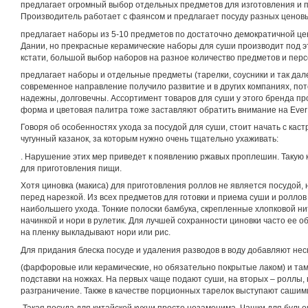
предлагает огромный выбор отдельных предметов для изготовления и п
Производитель работает с фаянсом и предлагает посуду разных ценовы
предлагает наборы из 5-10 предметов по достаточно демократичной це
Дании, но прекрасные керамические наборы для суши производит под э
кстати, большой выбор наборов на разное количество предметов и перс
предлагает наборы и отдельные предметы (тарелки, соусники и так дал
современное направление получило развитие и в других компаниях, пот
надежны, долговечны. Ассортимент товаров для суши у этого бренда п
форма и цветовая палитра тоже заставляют обратить внимание на Ever
Говоря об особенностях ухода за посудой для суши, стоит начать с кас
чугунный казанок, за которым нужно очень тщательно ухаживать:
. Нарушение этих мер приведет к появлению ржавых проплешин. Такую 
для приготовления пищи.
Хотя циновка (макиса) для приготовления роллов не является посудой,
перед нарезкой. Из всех предметов для готовки и приема суши и ролло
наибольшего ухода. Тонкие полоски бамбука, скрепленные хлопковой ни
начинкой и нори в рулетик. Для лучшей сохранности циновки часто ее 
на пленку выкладывают нори или рис.
Для придания блеска посуде и удаления разводов в воду добавляют нес
(фарфоровые или керамические, но обязательно покрытые лаком) и там
подставки на ножках. На первых чаще подают суши, на вторых – роллы,
разграничение. Также в качестве порционных тарелок выступают сашими