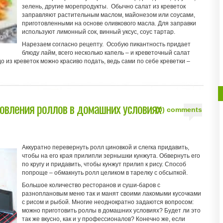
зелень, другие морепродукты. Обычно салат из креветок
заправляют растительным маслом, майонезом или соусами,
приготовленными на основе оливкового масла. Для заправки
используют лимонный сок, винный уксус, соус тартар.
Нарезаем согласно рецепту. Особую пикантность придает
блюду лайм, всего несколько капель – и креветочный салат
из креветок можно красиво подать, ведь сами по себе креветки –
овления роллов в домашних условиях
(0) comments
Аккуратно перевернуть ролл циновкой и слегка придавить,
чтобы на его края прилипли зернышки кунжута. Обвернуть его
по кругу и придавить, чтобы кунжут прилип к рису. Способ
попроще – обмакнуть ролл целиком в тарелку с обсыпкой.
Большое количество ресторанов и суши-баров с
разноплановым меню так и манят своими лакомыми кусочками
с рисом и рыбой. Многие неоднократно задаются вопросом:
можно приготовить роллы в домашних условиях? Будет ли это
так же вкусно, как и у профессионалов? Конечно же, если