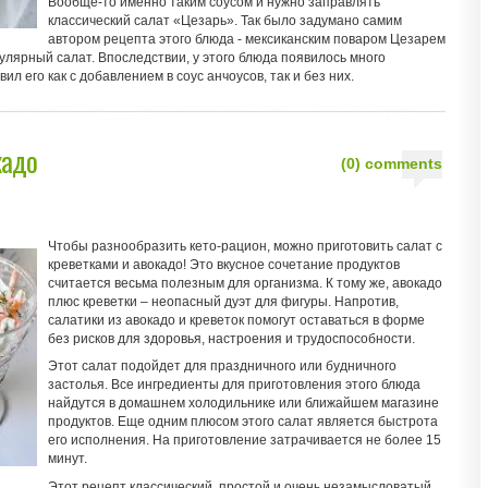
Вообще-то именно таким соусом и нужно заправлять
классический салат «Цезарь». Так было задумано самим
автором рецепта этого блюда - мексиканским поваром Цезарем
пулярный салат. Впоследствии, у этого блюда появилось много
ил его как с добавлением в соус анчоусов, так и без них.
кадо
(0) comments
Чтобы разнообразить кето-рацион, можно приготовить салат с
креветками и авокадо! Это вкусное сочетание продуктов
считается весьма полезным для организма. К тому же, авокадо
плюс креветки – неопасный дуэт для фигуры. Напротив,
салатики из авокадо и креветок помогут оставаться в форме
без рисков для здоровья, настроения и трудоспособности.
Этот салат подойдет для праздничного или будничного
застолья. Все ингредиенты для приготовления этого блюда
найдутся в домашнем холодильнике или ближайшем магазине
продуктов. Еще одним плюсом этого салат является быстрота
его исполнения. На приготовление затрачивается не более 15
минут.
Этот рецепт классический, простой и очень незамысловатый.