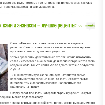
имеет все вкусы, которые нужны: креветки, грибы, чеснок, базилик,
я, паприка, пармезан и сыр Моцарелла.
етками и ананасом – лучшие рецепты
(0) comments
Салат «Нежность» с креветками и ананасом – лучшие
рецепты. Салат с креветками и ананасом — самые вкусные,
простые салаты по домашним рецептам
Чтобы проверить, действительно это так, можно изготовить
салат из креветок с ананасами, да и вариантов рецептов этого
блюда немало, так что найти что-то для себя точно получится.
А уж на
, и еще порубить пучок зеленого лука. Останется только
натереть на терке вареные яйца, всыпать их к остальным
ингредиентам и добавить креветки. Заправить салат
майонезом. Он готов!
Сверху салат посыпать натертым сыром и украсить каждый
ерединке. Можно подавать сразу.
стружку и карри, влить ананасовый соус. Теперь можно смешать вместе