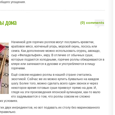
общего угощения.
лы дома
(0) comments
Начинкой для горячих роллов могут послужить креветки,
крабовое мясо, копченый угорь, морской окунь, лосось или
семга. Как дополнение можно использовать огурец, авокадо,
сыр «Филадельфия», икру. В отличие от обычных суши,
которые подаются холодными, горячие роллы обжариваются в
кляре или запекаются в духовке и употребляются в пищу
горячими.
Ещё совсем недавно роллы в нашей стране считались
экзотикой. Сейчас же их можно купить буквально на каждом
шагу. Более того, можно сделать всего один звонок и через
некоторое время готовые суши привезут прямо на дом. И,
глядя на эти произведения японской кулинарии, как-то мало
кто задумывается о том, что роллы совсем не сложно
их условиях.
тих двух ингредиентов, но вот подавать их столу без маринованного
еправильно.