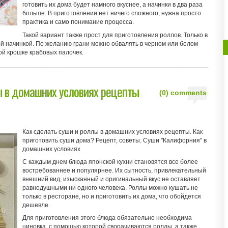
готовить их дома будет намного вкуснее, а начинки в два раза
больше. В приготовлении нет ничего сложного, нужна просто
практика и само понимание процесса.
Такой вариант также прост для приготовления роллов. Только в
ой начинкой. По желанию грани можно обвалять в черном или белом
ой крошке крабовых палочек.
ы в домашних условиях рецепты
(0) comments
Как сделать суши и роллы в домашних условиях рецепты. Как
приготовить суши дома? Рецепт, советы. Суши "Калифорния" в
домашних условиях
С каждым днем блюда японской кухни становятся все более
востребованнее и популярнее. Их сытность, привлекательный
внешний вид, изысканный и оригинальный вкус не оставляет
равнодушными ни одного человека. Роллы можно кушать не
только в ресторане, но и приготовить их дома, что обойдется
дешевле.
Для приготовления этого блюда обязательно необходима
циновка, с помощью которой сворачиваются роллы, а также