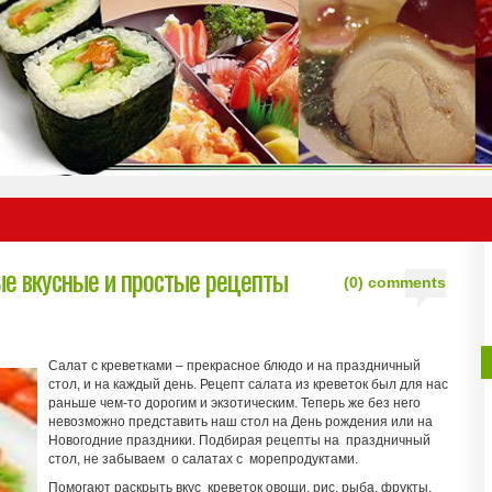
ые вкусные и простые рецепты
(0) comments
Салат с креветками – прекрасное блюдо и на праздничный
стол, и на каждый день. Рецепт салата из креветок был для нас
раньше чем-то дорогим и экзотическим. Теперь же без него
невозможно представить наш стол на День рождения или на
Новогодние праздники. Подбирая рецепты на праздничный
стол, не забываем о салатах с морепродуктами.
Помогают раскрыть вкус креветок овощи, рис, рыба, фрукты,