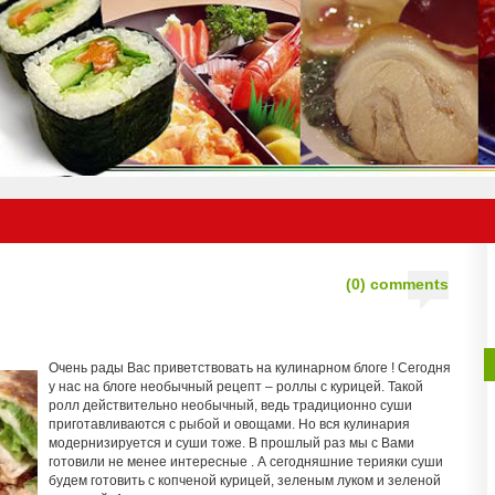
(0) comments
Очень рады Вас приветствовать на кулинарном блоге ! Сегодня
у нас на блоге необычный рецепт – роллы с курицей. Такой
ролл действительно необычный, ведь традиционно суши
приготавливаются с рыбой и овощами. Но вся кулинария
модернизируется и суши тоже. В прошлый раз мы с Вами
готовили не менее интересные . А сегодняшние терияки суши
будем готовить с копченой курицей, зеленым луком и зеленой