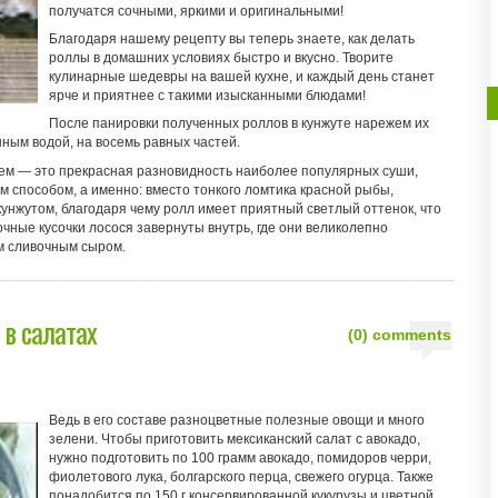
получатся сочными, яркими и оригинальными!
Благодаря нашему рецепту вы теперь знаете, как делать
роллы в домашних условиях быстро и вкусно. Творите
кулинарные шедевры на вашей кухне, и каждый день станет
ярче и приятнее с такими изысканными блюдами!
После панировки полученных роллов в кунжуте нарежем их
ным водой, на восемь равных частей.
ем — это прекрасная разновидность наиболее популярных суши,
м способом, а именно: вместо тонкого ломтика красной рыбы,
унжутом, благодаря чему ролл имеет приятный светлый оттенок, что
очные кусочки лосося завернуты внутрь, где они великолепно
м сливочным сыром.
 в салатах
(0) comments
Ведь в его составе разноцветные полезные овощи и много
зелени. Чтобы приготовить мексиканский салат с авокадо,
нужно подготовить по 100 грамм авокадо, помидоров черри,
фиолетового лука, болгарского перца, свежего огурца. Также
понадобится по 150 г консервированной кукурузы и цветной