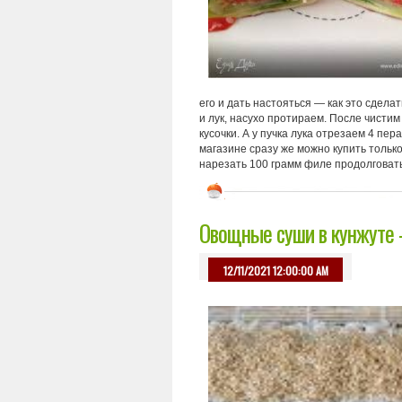
его и дать настояться — как это сдела
и лук, насухо протираем. После чисти
кусочки. А у пучка лука отрезаем 4 пе
магазине сразу же можно купить тольк
нарезать 100 грамм филе продолговаты
Овощные суши в кунжуте 
12/11/2021 12:00:00 AM