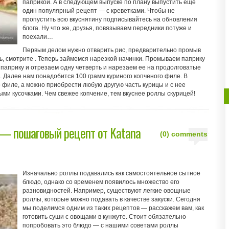
паприкой. А в следующем выпуске по плану выпустить еще
один популярный рецепт — с креветками. Чтобы не
пропустить всю вкуснятину подписывайтесь на обновления
блога. Ну что же, друзья, повязываем передники потуже и
поехали…
Первым делом нужно отварить рис, предварительно промыв
ть, смотрите . Теперь займемся нарезкой начинки. Промываем паприку
м паприку и отрезаем одну четверть и нарезаем ее на продолговатые
ра. Далее нам понадобится 100 грамм куриного копченого филе. В
о филе, а можно приобрести любую другую часть курицы и с нее
ми кусочками. Чем свежее копчение, тем вкуснее роллы скурицей!
— пошаговый рецепт от Katana
(0) comments
Изначально роллы подавались как самостоятельное сытное
блюдо, однако со временем появилось множество его
разновидностей. Например, существуют легкие овощные
роллы, которые можно подавать в качестве закуски. Сегодня
мы поделимся одним из таких рецептов — расскажем вам, как
готовить суши с овощами в кунжуте. Стоит обязательно
попробовать это блюдо — с нашими советами роллы