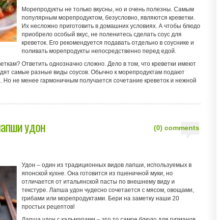
Морепродукты не только вкусны, но и очень полезны. Самым
популярным морепродуктом, безусловно, являются креветки.
Их несложно приготовить в домашних условиях. А чтобы блюдо
приобрело особый вкус, не поленитесь сделать соус для
креветок. Его рекомендуется подавать отдельно в соуснике и
поливать морепродукты непосредственно перед едой.
веткам? Ответить однозначно сложно. Дело в том, что креветки имеют
одят самые разные виды соусов. Обычно к морепродуктам подают
са. Но не менее гармоничным получается сочетание креветок и нежной
лапши удон
(0) comments
Удон – один из традиционных видов лапши, используемых в
японской кухне. Она готовится из пшеничной муки, но
отличается от итальянской пасты по внешнему виду и
текстуре. Лапша удон чудесно сочетается с мясом, овощами,
грибами или морепродуктами. Бери на заметку наши 20
простых рецептов!
Лапша удон с кальмарами – это то самое блюдо для гурманов,