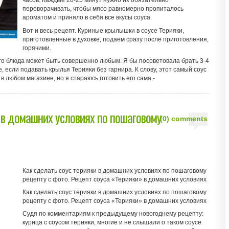
часов. Каждые 20-25 минут нужно их обязательно
переворачивать, чтобы мясо равномерно пропиталось
ароматом и приняло в себя все вкусы соуса.
Вот и весь рецепт. Куриные крылышки в соусе Терияки,
приготовленные в духовке, подаем сразу после приготовления,
горячими.
го блюда может быть совершенно любым. Я бы посоветовала брать 3-4
 если подавать крылья Терияки без гарнира. К слову, этот самый соус
в любом магазине, но я стараюсь готовить его сама -
 в домашних условиях по пошаговому
(0) comments
Как сделать соус терияки в домашних условиях по пошаговому
рецепту с фото. Рецепт соуса «Терияки» в домашних условиях
Как сделать соус терияки в домашних условиях по пошаговому
рецепту с фото. Рецепт соуса «Терияки» в домашних условиях
Судя по комментариям к предыдущему новогоднему рецепту:
курица с соусом терияки, многие и не слышали о таком соусе