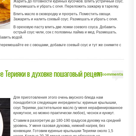
Жарить до готовности куриных кусочков. Влить устричный соус.
Перемешать и убрать с огня. Переложить зажарку в тарелку.
Влить масло в сковородку и прогреть. Поместить овощи.
Зажарить и налить соевый соус. Размешать и убрать с огня.
В ореховую пасту влить две ложки соевого соуса. Добавить
острый соус чили, сок с половины лайма и мед. Размешать.
бавить водой.
перемешайте ее с овощами, добавьте соевый соус и тут же снимите с
е Терияки в духовке пошаговый рецепт
(0) comments
Для приготовления этого очень вкусного блюда нам
понадобятся следующие ингредиенты: куриные крылышки,
соус Терияки, растительное масло (у меня нерафинированное
кунжутное, но можно практически любое), чеснок и кунжут.
Ставим в разогретую до 180-190 градусов духовку на средний
уровень. У меня газовая духовка, нижний нагрев, без
конвекции. Готовим куриные крылышки Терияки около 1,5